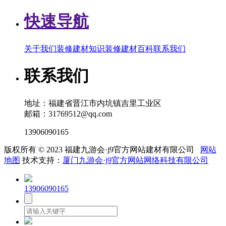
快速导航
关于我们
装修建材知识
装修建材百科
联系我们
联系我们
地址：福建省晋江市内坑镇吉里工业区
邮箱：31769512@qq.com
13906090165
版权所有 © 2023 福建九游会·j9官方网站建材有限公司
网站
地图
技术支持：
厦门九游会·j9官方网站网络科技有限公司
13906090165