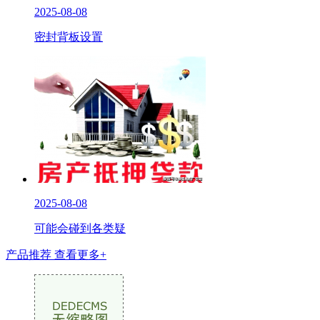
2025-08-08
密封背板设置
2025-08-08
可能会碰到各类疑
产品推荐
查看更多+