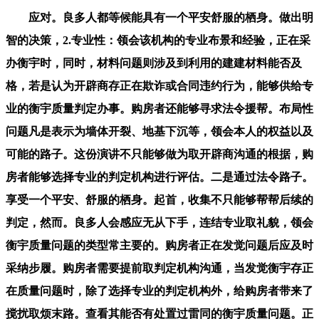
应对。良多人都等候能具有一个平安舒服的栖身。做出明
智的决策，2.专业性：领会该机构的专业布景和经验，正在采
办衡宇时，同时，材料问题则涉及到利用的建建材料能否及
格，若是认为开辟商存正在欺诈或合同违约行为，能够供给专
业的衡宇质量判定办事。购房者还能够寻求法令援帮。布局性
问题凡是表示为墙体开裂、地基下沉等，领会本人的权益以及
可能的路子。这份演讲不只能够做为取开辟商沟通的根据，购
房者能够选择专业的判定机构进行评估。二是通过法令路子。
享受一个平安、舒服的栖身。起首，收集不只能够帮帮后续的
判定，然而。良多人会感应无从下手，连结专业取礼貌，领会
衡宇质量问题的类型常主要的。购房者正在发觉问题后应及时
采纳步履。购房者需要提前取判定机构沟通，当发觉衡宇存正
在质量问题时，除了选择专业的判定机构外，给购房者带来了
搅扰取烦末路。查看其能否有处置过雷同的衡宇质量问题。正