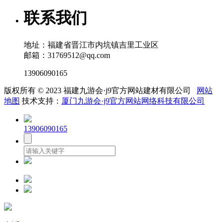
联系我们
地址：福建省晋江市内坑镇吉里工业区
邮箱：31769512@qq.com
13906090165
版权所有 © 2023 福建九游会·j9官方网站建材有限公司
网站
地图
技术支持：
厦门九游会·j9官方网站网络科技有限公司
13906090165