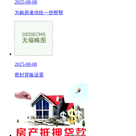
2025-08-08
为购房者供给一些帮帮
2025-08-08
密封背板设置