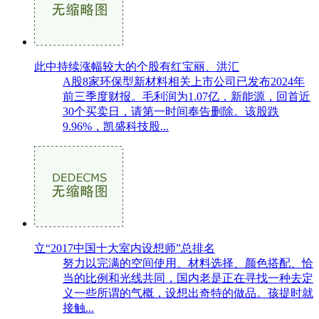
此中持续涨幅较大的个股有红宝丽、洪汇
A股8家环保型新材料相关上市公司已发布2024年
前三季度财报。毛利润为1.07亿，新能源，回首近
30个买卖日，请第一时间奉告删除。该股跌
9.96%，凯盛科技股...
立“2017中国十大室内设想师”总排名
努力以完满的空间使用、材料选择、颜色搭配、恰
当的比例和光线共同，国内老是正在寻找一种去定
义一些所谓的气概，设想出奇特的做品。孩提时就
接触...