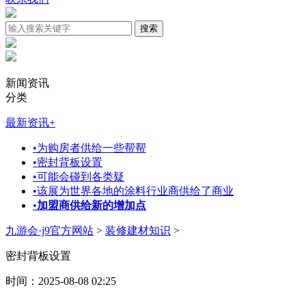
新闻资讯
分类
最新资讯
+
•
为购房者供给一些帮帮
•
密封背板设置
•
可能会碰到各类疑
•
该展为世界各地的涂料行业商供给了商业
•
加盟商供给新的增加点
九游会·j9官方网站
>
装修建材知识
>
密封背板设置
时间：2025-08-08 02:25