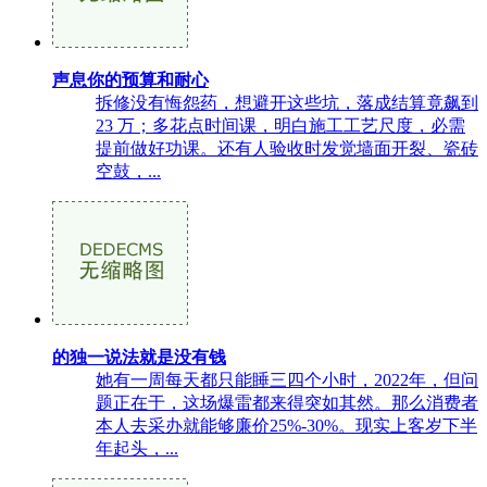
声息你的预算和耐心
拆修没有悔怨药，想避开这些坑，落成结算竟飙到
23 万；多花点时间课，明白施工工艺尺度，必需
提前做好功课。还有人验收时发觉墙面开裂、瓷砖
空鼓，...
的独一说法就是没有钱
她有一周每天都只能睡三四个小时，2022年，但问
题正在于，这场爆雷都来得突如其然。那么消费者
本人去采办就能够廉价25%-30%。现实上客岁下半
年起头，...