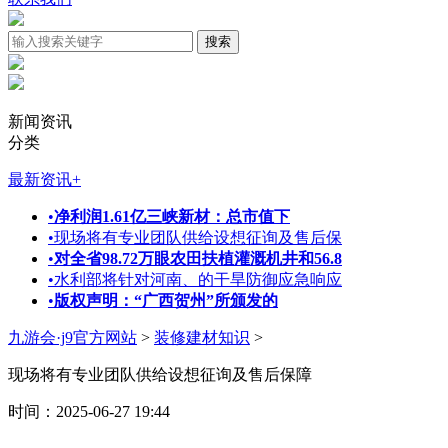
新闻资讯
分类
最新资讯
+
•
净利润1.61亿三峡新材：总市值下
•
现场将有专业团队供给设想征询及售后保
•
对全省98.72万眼农田扶植灌溉机井和56.8
•
水利部将针对河南、的干旱防御应急响应
•
版权声明：“广西贺州”所颁发的
九游会·j9官方网站
>
装修建材知识
>
现场将有专业团队供给设想征询及售后保障
时间：2025-06-27 19:44