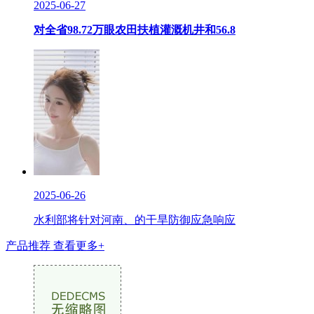
2025-06-27
对全省98.72万眼农田扶植灌溉机井和56.8
2025-06-26
水利部将针对河南、的干旱防御应急响应
产品推荐
查看更多+