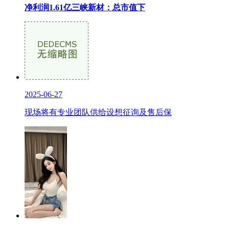
净利润1.61亿三峡新材：总市值下
2025-06-27
现场将有专业团队供给设想征询及售后保