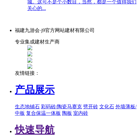
城。这可不是个小数目，当然，都是一个值得我们
关心的...
福建九游会·j9官方网站建材有限公司
专业集成建材生产商
友情链接：
产品展示
生态地铺石
彩码砖/陶瓷马赛克
劈开砖
文化石
外墙薄板/
中板
复合保温一体板
陶板
室内砖
快速导航