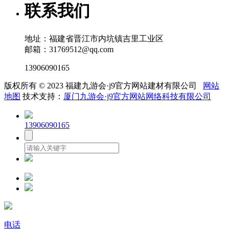
联系我们
地址：福建省晋江市内坑镇吉里工业区
邮箱：31769512@qq.com
13906090165
版权所有 © 2023 福建九游会·j9官方网站建材有限公司
网站
地图
技术支持：
厦门九游会·j9官方网站网络科技有限公司
13906090165
电话