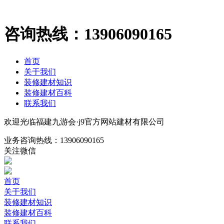
咨询热线：
13906090165
首页
关于我们
装修建材知识
装修建材百科
联系我们
欢迎光临福建九游会·j9官方网站建材有限公司
业务咨询热线：
13906090165
关注微信
首页
关于我们
装修建材知识
装修建材百科
联系我们