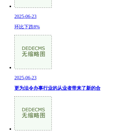
2025-06-23
环比下跌8%
2025-06-23
更为法令办事行业的从业者带来了新的合