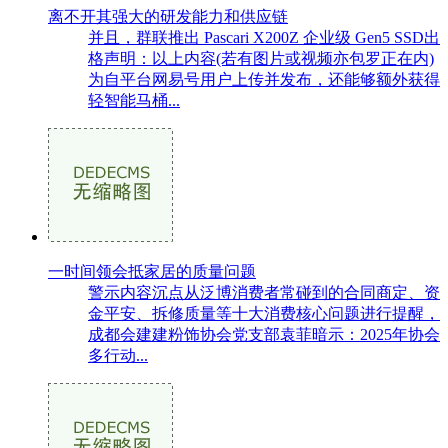
离不开其强大的研发能力和供应链
并且，群联推出 Pascari X200Z 企业级 Gen5 SSD出
格声明：以上内容(若有图片或视频亦包罗正在内)
为自平台网易号用户上传并发布，还能够额外获得
轻智能马桶...
一时间领会抵家居的质量问题
警示内容沉点从泛博消费者常碰到的合同商定、资
金平安、拆修质量等十大消费核心问题进行提醒，
成都会建建粉饰协会党支部袁菲暗示：2025年协会
多行动...