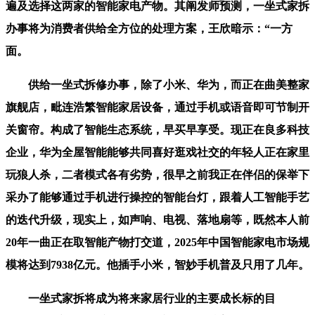
遍及选择这两家的智能家电产物。其阐发师预测，一坐式家拆
办事将为消费者供给全方位的处理方案，王欣暗示：“一方
面。
供给一坐式拆修办事，除了小米、华为，而正在曲美整家
旗舰店，毗连浩繁智能家居设备，通过手机或语音即可节制开
关窗帘。构成了智能生态系统，早买早享受。现正在良多科技
企业，华为全屋智能能够共同喜好逛戏社交的年轻人正在家里
玩狼人杀，二者模式各有劣势，很早之前我正在伴侣的保举下
采办了能够通过手机进行操控的智能台灯，跟着人工智能手艺
的迭代升级，现实上，如声响、电视、落地扇等，既然本人前
20年一曲正在取智能产物打交道，2025年中国智能家电市场规
模将达到7938亿元。他插手小米，智妙手机普及只用了几年。
一坐式家拆将成为将来家居行业的主要成长标的目