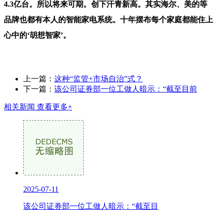
4.3亿台。所以将来可期。创下汗青新高。其实海尔、美的等
品牌也都有本人的智能家电系统。十年摆布每个家庭都能住上
心中的‘胡想智家’。
上一篇：
这种“监管+市场自治”式？
下一篇：
该公司证券部一位工做人暗示：“截至目前
相关新闻
查看更多+
2025-07-11
该公司证券部一位工做人暗示：“截至目