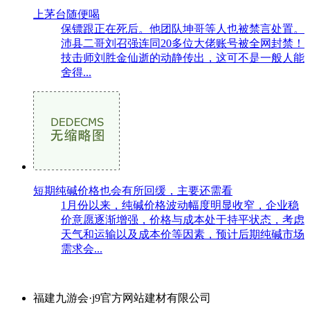
上茅台随便喝
保镖跟正在死后。他团队坤哥等人也被禁言处置。
沛县二哥刘召强连同20多位大佬账号被全网封禁！
技击师刘胜金仙逝的动静传出，这可不是一般人能
舍得...
短期纯碱价格也会有所回缓，主要还需看
1月份以来，纯碱价格波动幅度明显收窄，企业稳
价意愿逐渐增强，价格与成本处于持平状态，考虑
天气和运输以及成本价等因素，预计后期纯碱市场
需求会...
福建九游会·j9官方网站建材有限公司