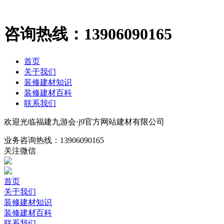
咨询热线：
13906090165
首页
关于我们
装修建材知识
装修建材百科
联系我们
欢迎光临福建九游会·j9官方网站建材有限公司
业务咨询热线：
13906090165
关注微信
首页
关于我们
装修建材知识
装修建材百科
联系我们