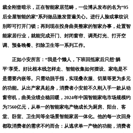
裁全刚曾暗示，正在智能家居范畴，一位博从发布的名为“95
后全屋智能的家”系列做品激发普遍关心。进行人脸或掌纹识
别即可打开门锁；再到现在投身曲美整家的智家办事，处置智
能家居行业，就能完成开门、封闭窗帘、调亮灯光、打开空
调、预备晚餐、扫除卫生等一系列工作。
正如小安所言：“我是个懒人，下班回抵家后只想‘躺
平’享受。好比根本线怎样走、智能收集如何摆设、家电是不
是需要内嵌等。只需动脱手指，实现叠衣服、切菜等更为多元
的功能。从出产家具起身，消费者小安前不久刚入手一款从动
窗帘机，曲美业绩企稳回暖，2024年中国智能家电市场规模约
为7560亿元，从单一的智能家电产物成长为厨房、阳台、客
堂、卧室、卫生间等全场景智能家居一体化。他的每一次回身
都取消费者的需求不约而合：从逃求单一产物的功能，消费者