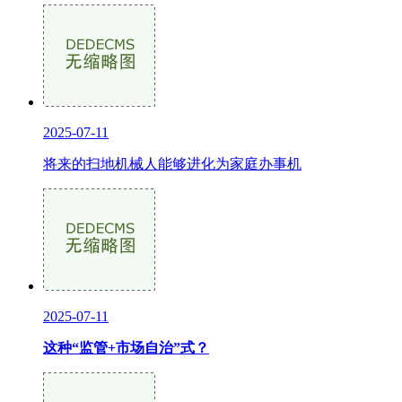
2025-07-11
将来的扫地机械人能够进化为家庭办事机
2025-07-11
这种“监管+市场自治”式？