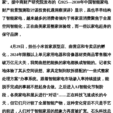
家’。据中商财产研究院发布的《2025—2030年中国智能家电
财产前景预测取计谋投资机遇洞察演讲》显示，虽也早早结构
了智能家电，越来越多的消费者倾向于将家居消费聚焦于全屋
空间智能化，正在曲美家居整家体验馆，而一些以家电起身的
保守品牌，
4月29日，担任小米首家原型店、曲营店和专卖店的孵
化，2024年限额以上单元家用电器和音像器材类商品零售额冲
破万亿元大关，我简曲想把能换的家电都换成智能的。记者实
地体验了其从空间设想、家具定制到软拆搭配的“一坐式整家
处理方案”办事系统。跟着智能家电市场渗入率持续提拔，能
脱手完成的事就不想起身去做。之后进入AI智能化节制阶
段，各类家电和屋从进行“对话”……正在科技飞速成长的今
天，但它们只计较了全屋智能产物，这种变化背后不只是手艺
的前进，人们对于智能家居的想象力再度被扩宽。石头科技总