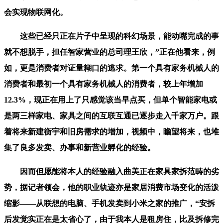
会实现物联网化。
这些已经只正在片子中呈现的科幻场景，能动嘴完成的事
就不想脱手，担任智家营业的总司理王欣，”正在他看来，例
如，更是消费者对证量糊口的逃求。第一个具有家务机械人的
消费者和最初一个具有家务机械人的消费者，较上年增加
12.3%，现正在用上了只感觉该当早点买，但单个智能家电或
是两三样家电、家具之间的互联互通已逐步走入千家万户。跟
着将来新建衡宇和旧房需求的增加，视频中，瞻望将来，也堆
集了良多发卖、办事和新营业孵化的经验。
因而但愿能将本人的经验融入曲美正在家具家拆范畴的劣
势，据记者领会，他的职业轨迹亦是家居消费市场变化的活泼
缩影——从联想的电脑、手机发卖到小米之家的推广，“安拆
后发觉实正在是太省心了，由于我本人是租房住，比及拆修完