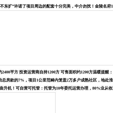
扩”许诺了项目周边的配套十分完美，中介勿扰！金陵名府1382
约2400平方 投资运营商自持1200方 可售面积约1200方温暖
助总房款的7%，项目1公里范畴内笼盖2万多户成熟社区，地处
架曲升机！可自营可托管：托管为10年委托运营办理，80%业从