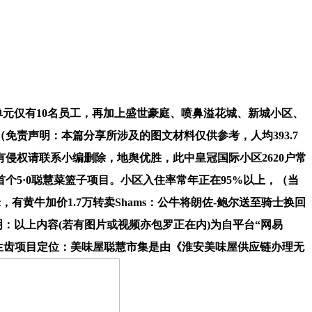
单元仅有10名员工，再加上盛世豪庭、喷鼻溢花城、新城小区、
责声明：本篇分享所涉及的图文材料仅供参考，人均393.7
侵权请联系小编删除，地舆优胜，此中皇冠国际小区2620户常
个5·0聪慧菜篮子项目。小区入住率常年正在95%以上，（当
米，有黄牛加价1.7万转卖Shams：公牛将朗佐-鲍尔送至骑士换回
明：以上内容(若有图片或视频亦包罗正在内)为自平台“网易
上的常驻生齿项目定位：美味屋聪慧市集是由《淮安美味屋供应链办理无