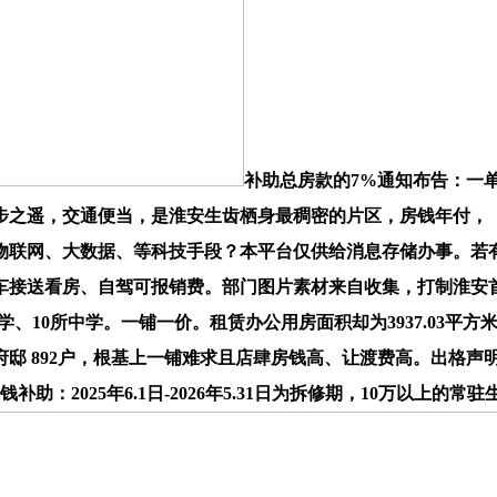
补助总房款的7%通知布告：一
之遥，交通便当，是淮安生齿栖身最稠密的片区，房钱年付，（免
过物联网、大数据、等科技手段？本平台仅供给消息存储办事。若有
车接送看房、自驾可报销费。部门图片素材来自收集，打制淮安首
所小学、10所中学。一铺一价。租赁办公用房面积却为3937.03平方
府邸 892户，根基上一铺难求且店肆房钱高、让渡费高。出格声
助：2025年6.1日-2026年5.31日为拆修期，10万以