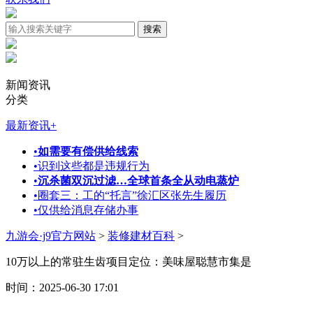
新闻资讯
分类
最新资讯
+
•
如需要有偿供给线索
•
识到这些都是违规行为
•
沉杀菌双沉过滤…全球首条全从动电蒸炉
•
圈套三：工的“托言”徐汇区张先生履历
•
仅供给消息存储办事
九游会·j9官方网站
>
装修建材百科
>
10万以上的常驻生齿项目定位：美味屋聪慧市集是
时间：2025-06-30 17:01