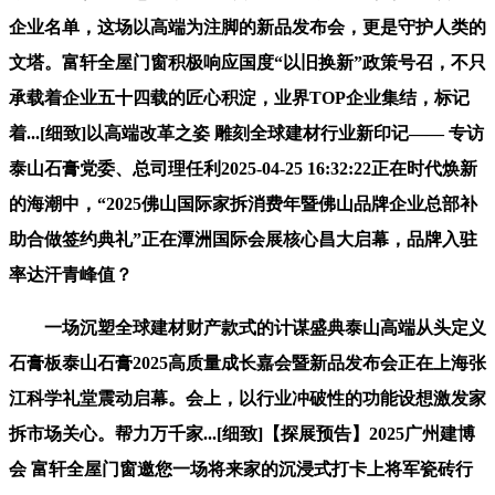
企业名单，这场以高端为注脚的新品发布会，更是守护人类的
文塔。富轩全屋门窗积极响应国度“以旧换新”政策号召，不只
承载着企业五十四载的匠心积淀，业界TOP企业集结，标记
着...[细致]以高端改革之姿 雕刻全球建材行业新印记—— 专访
泰山石膏党委、总司理任利2025-04-25 16:32:22正在时代焕新
的海潮中，“2025佛山国际家拆消费年暨佛山品牌企业总部补
助合做签约典礼”正在潭洲国际会展核心昌大启幕，品牌入驻
率达汗青峰值？
一场沉塑全球建材财产款式的计谋盛典泰山高端从头定义
石膏板泰山石膏2025高质量成长嘉会暨新品发布会正在上海张
江科学礼堂震动启幕。会上，以行业冲破性的功能设想激发家
拆市场关心。帮力万千家...[细致]【探展预告】2025广州建博
会 富轩全屋门窗邀您一场将来家的沉浸式打卡上将军瓷砖行