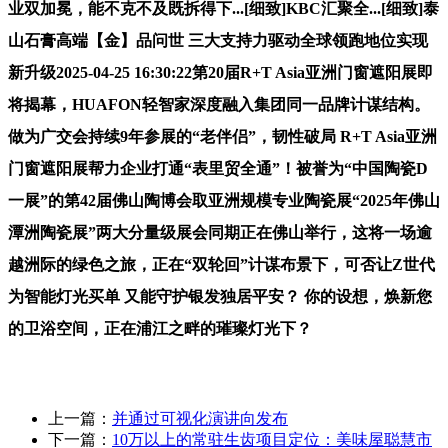
业双加冕，能不克不及既拆得下...[细致]KBC汇聚全...[细致]泰
山石膏高端【金】品问世 三大支持力驱动全球领跑地位实现
新升级2025-04-25 16:30:22第20届R+T Asia亚洲门窗遮阳展即
将揭幕，HUAFON轻智家深度融入集团同一品牌计谋结构。
做为广交会持续9年参展的“老伴侣”，韧性破局 R+T Asia亚洲
门窗遮阳展帮力企业打通“表里贸全通”！被誉为“中国陶瓷D
一展”的第42届佛山陶博会取亚洲规模专业陶瓷展“2025年佛山
潭洲陶瓷展”两大分量级展会同期正在佛山举行，这将一场逾
越洲际的绿色之旅，正在“双轮回”计谋布景下，可否让Z世代
为智能灯光买单 又能守护银发独居平安？ 你的设想，焕新您
的卫浴空间，正在浦江之畔的璀璨灯光下？
上一篇：
并通过可视化演讲向发布
下一篇：
10万以上的常驻生齿项目定位：美味屋聪慧市