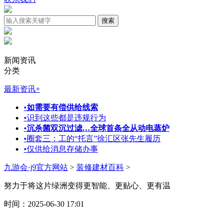
新闻资讯
分类
最新资讯
+
•
如需要有偿供给线索
•
识到这些都是违规行为
•
沉杀菌双沉过滤…全球首条全从动电蒸炉
•
圈套三：工的“托言”徐汇区张先生履历
•
仅供给消息存储办事
九游会·j9官方网站
>
装修建材百科
>
努力于将这片绿洲变得更智能、更贴心、更有温
时间：2025-06-30 17:01