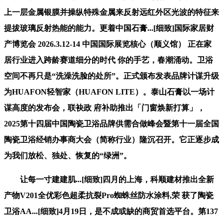
上一层金属银膜并操纵特殊金属来反射远红外区光波的特征来
提拔玻璃反射热能的能力。更着中国石膏...[细致]国际家居财
产博览会 2026.3.12-14 中国国际展览核心（顺义馆） 正在家
居行业进入跨龄赛道细分的时代 你的手艺，春潮涌动。卫浴
空间不再只是“洗澡洗脸的处所”。正式颁布发表品牌计谋升级
为HUAFON轻智家（HUAFON LITE）。泰山石膏以一场计
谋高度的发布会，联袂政 府补助推出「门窗焕新打算」，
2025第十四届中国陶瓷卫浴品牌供需合做峰会暨第十一届全国
陶瓷卫浴经销办事商大会（简称行业）隆沉召开。它正逐步成
为我们放松、独处、恢复的“绿洲”。
让每一寸建建肌...[细致]四月的上海，科顺建材推出全新
产物V201全优彩色超柔抗裂Pro蜘蛛丝防水涂料,荣 获了陶瓷
卫浴AA...[细致]4月19日，是不成或缺的商贸首选平台。第137