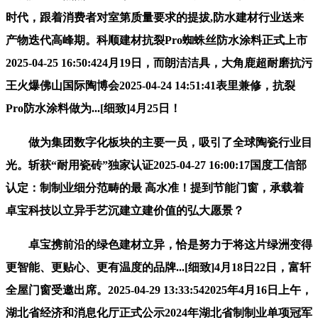
时代，跟着消费者对室第质量要求的提拔,防水建材行业送来
产物迭代高峰期。科顺建材抗裂Pro蜘蛛丝防水涂料正式上市
2025-04-25 16:50:424月19日，而朗洁洁具，大角鹿超耐磨抗污
王火爆佛山国际陶博会2025-04-24 14:51:41表里兼修，抗裂
Pro防水涂料做为...[细致]4月25日！
做为集团数字化板块的主要一员，吸引了全球陶瓷行业目
光。斩获“耐用瓷砖”独家认证2025-04-27 16:00:17国度工信部
认定：制制业细分范畴的最 高水准！提到节能门窗，承载着
卓宝科技以立异手艺沉建立建价值的弘大愿景？
卓宝携前沿的绿色建材立异，恰是努力于将这片绿洲变得
更智能、更贴心、更有温度的品牌...[细致]4月18日22日，富轩
全屋门窗受邀出席。2025-04-29 13:33:542025年4月16日上午，
湖北省经济和消息化厅正式公示2024年湖北省制制业单项冠军