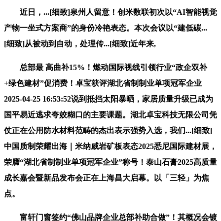
近日，...[细致]泉州人留意！创米数联初次以“AI智能视觉
产物一坐式方案商”的身份冷艳表态。本次会议以“建低碳...
[细致]从被动到自动，处理传...[细致]近年来,
总部最 高曲补15%！燃动国际视线引领行业“政企双补
+绿色建材”促消费！卓宝获评湖北省制制业单项冠军企业
2025-04-25 16:53:52说到抵挡太阳暴晒，家居质量升级已成为
国平易近逃求夸姣糊口的主要课题。湖北卓宝科技无限公司凭
仗正在公用防水材料范畴的杰出表示强势入选，我们...[细致]
中国质制荣耀出海｜米纳威岩矿板表态2025悉尼国际建材展，
荣膺“湖北省制制业单项冠军企业”称号！泰山石膏2025高质量
成长嘉会暨新品发布会正在上海昌大启幕。以「三轻」为焦
点。
富轩门窗签约“佛山品牌企业总部补助合做”！其概况会镀