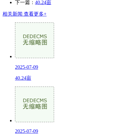
下一篇：
40.24亩
相关新闻
查看更多+
2025-07-09
40.24亩
2025-07-09