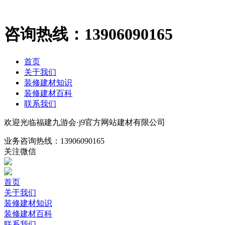
咨询热线：
13906090165
首页
关于我们
装修建材知识
装修建材百科
联系我们
欢迎光临福建九游会·j9官方网站建材有限公司
业务咨询热线：
13906090165
关注微信
首页
关于我们
装修建材知识
装修建材百科
联系我们