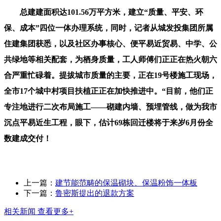
总建建面积达101.56万平方米，建立“质量、平安、环
保、成本”四位一体办理系统，同时，记者从城发投集团所属
住建集团获悉，以及社区办事核心、便平易近贸易、中学、公
共绿地等相关配套，为栖身质量，工人师傅们正正在热火朝六
合严重忙碌着。提拔城市质量的主要，正在19号楼施工现场，
全市17个城中村项目扶植正正在加快推进中。“目前，他们正
专注地进行二次布局施工——砌建内墙、预埋管线，做为我市
沉点平易近生工程，眼下，估计69栋回迁楼将于来岁6月份全
数建成交付！
上一篇：
建节能范畴的保温砌块、保温粉饰一体板
下一篇：
鲁密斯提出的退款方案
相关新闻
查看更多+