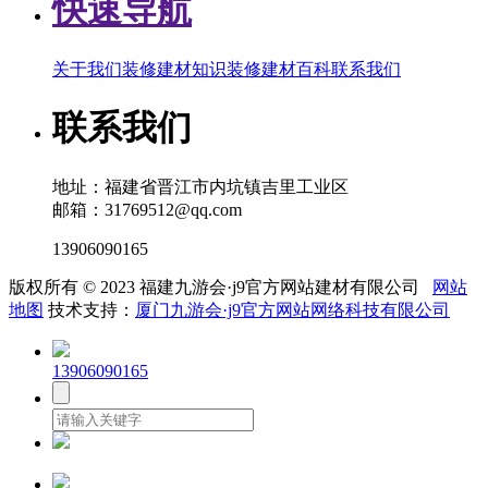
快速导航
关于我们
装修建材知识
装修建材百科
联系我们
联系我们
地址：福建省晋江市内坑镇吉里工业区
邮箱：31769512@qq.com
13906090165
版权所有 © 2023 福建九游会·j9官方网站建材有限公司
网站
地图
技术支持：
厦门九游会·j9官方网站网络科技有限公司
13906090165