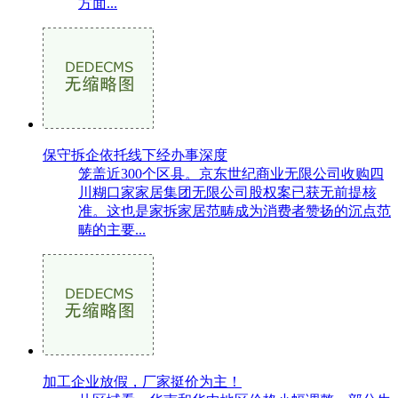
方面...
保守拆企依托线下经办事深度
笼盖近300个区县。京东世纪商业无限公司收购四
川糊口家家居集团无限公司股权案已获无前提核
准。这也是家拆家居范畴成为消费者赞扬的沉点范
畴的主要...
加工企业放假，厂家挺价为主！