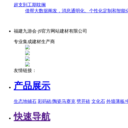
超支到工期耽搁
借帮大数据阐发，消息通明化、个性化定制和智能化
福建九游会·j9官方网站建材有限公司
专业集成建材生产商
友情链接：
产品展示
生态地铺石
彩码砖/陶瓷马赛克
劈开砖
文化石
外墙薄板/
快速导航