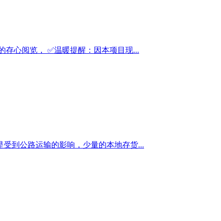
心阅览， ✅温暖提醒：因本项目现...
到公路运输的影响，少量的本地存货...