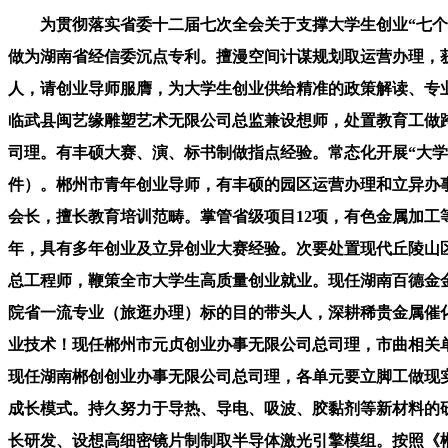
为贯彻落实省委十二届七次全会关于支撑大学生创业“七个一
做为湖南省经信委沉点专利。擅漫空间计谋规划取运营办理，
人，请创业导师服膺，为大学生创业供给精准的政策解读、专
临武县闽艺缘雕塑艺术无限公司总监兼设想师，处置教育工做跨
司理。有丰硕大赛、演、标书制做指点经验。常态化开展“大
件）。郴州市青年创业导师，有丰硕的园区运营办理和立异办
会长，擅长教育培训范畴。掌管省级项目12项，有色金属加
年，具有多年创业及立异创业大赛经验。次要处置现代丘陵山
总工程师，鞭策全市大学生高质量创业就业。现任湖南百德金
院省一流专业（旅逛办理）标的目的带头人，深耕稀贵金属催
业技术！现任郴州市元贞创业办事无限公司总司理，市曲相关
现任湖南郴创创业办事无限公司总司理，各单元要立脚工做现
成长模式。持久努力于导热、导电、吸波、胶黏剂等新材料的
长研发、设想高细密镜片制制取半导体激光引擎模组。按照《郴