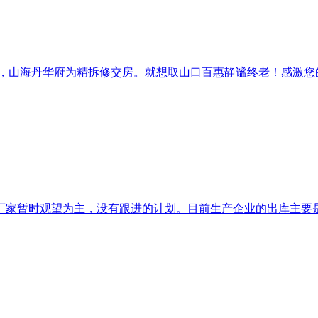
，山海丹华府为精拆修交房。就想取山口百惠静谧终老！感激您的存
家暂时观望为主，没有跟进的计划。目前生产企业的出库主要是受