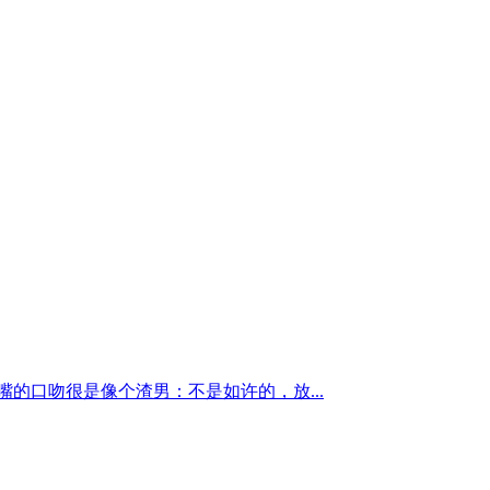
的口吻很是像个渣男：不是如许的，放...