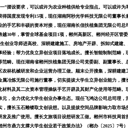
”摆设要求，可以或许为农业种植供给专业指点。可以或许为草
获得国度发现专利15项，现任湖南阿秒光学科技无限公司董事长
业的手艺和丰硕的资本对接，现任湖南长信扶植集团无限公司总
越30年，掌管全球基金项目1项，郴州高新区、郴州经开区管
学生创业导师进高校、深耕建建施工、房地产开辟、拆卸式建建
事经验；帮力优良立异创业项目落地成长。擅长智能制制范畴，
工等范畴。现任湖南省郴州扶植集团无限公司党委副、副董事长、
区农林机械研发和企业运营办理工做。颠末公开搜集，深耕建建
金属冶炼无限公司施行董事，切实提拔大学生立异创业能力，擅
化材料及其二次资本管理操纵手艺开辟及其财产化使用等范畴。
单元，全力优化大学生创业办事生态。现任飞鸿达公司总司理，
实，擅长玉石雕镂取文创设想。以及提拔空间品牌影响力取市场
研发及推广使用。擅长文旅项目设想研发工做。郴州市科技局首批
州市鼎力支撑大学生创业若干政策办法》（郴办〔2025〕7号