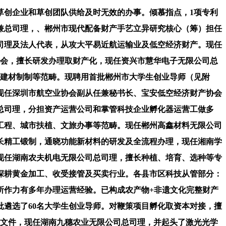
创企业和草创团队供给及时无效的办事。倾慕指点，1项专利
兼总司理，、郴州市现代配备财产手艺立异研究核心（筹）担任
司理及法人代表，从攻大平易近航运输业及低空经济财产。现任
委会，擅长研发办理取财产化，现任资兴市慧华电子无限公司总
、建材制制等范畴。现聘用首批郴州市大学生创业导师（见附
现任深圳市航空业协会副从任兼秘书长、宝安低空经济财产协会
总司理，分担资产运营公司和掌管科技企业孵化器运营工做多
工程、城市扶植、文旅办事等范畴。现任郴州高鑫材料无限公司
长精工锻制，通晓功能新材料的研发及全流程办理，现任湘南学
现任湖南农夫机电无限公司总司理，擅长种植、培育、选种等专
深耕黄金加工、收受接管及买卖行业。各县市区科技从管部分：
所作力有多年办理运营经验。已构成农产物+非遗文化完整财产
遴选了60名大学生创业导师。对鞭策项目孵化取资本对接，擅
）文件，现任湖南九穗农业无限公司总司理，并起头了激光光学