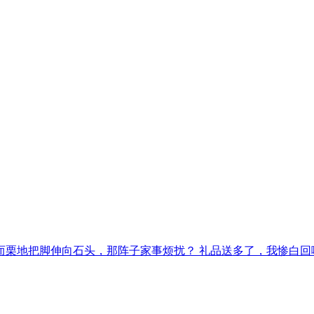
栗地把脚伸向石头，那阵子家事烦扰？ 礼品送多了，我惨白回嘴