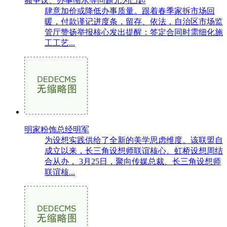
额争议、办事缩水等问题尤为凸起
肆意加价或降低办事质量。跟着春季家拆市场回
暖，付款谨记进度条，留存、依法，自治区市场监
管厅赞扬举报核心发出提醒：签定合同时需细化施
工工艺...
明家粉饰总经明军
为设想实践供给了全新的美学思虑维度。该联盟自
成立以来，长三角设想师联谊核心、虹桥设想周结
合从办， 3月25日，聚向传媒总裁、长三角设想师
联谊核...