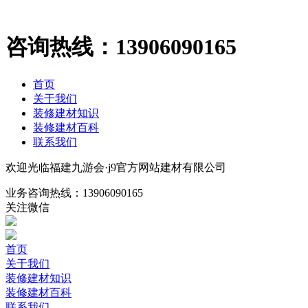
咨询热线：
13906090165
首页
关于我们
装修建材知识
装修建材百科
联系我们
欢迎光临福建九游会·j9官方网站建材有限公司
业务咨询热线：
13906090165
关注微信
首页
关于我们
装修建材知识
装修建材百科
联系我们