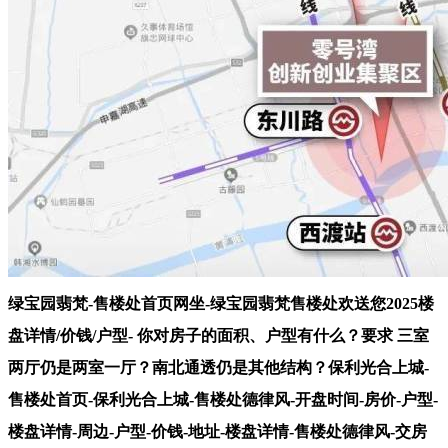
绿宝园翡梵-售楼处首页网坐-绿宝园翡梵售楼处欢送您2025楼
盘详情/价钱/户型- 你对房子的面积、户型有什么？要求 三室
两厅仍是两室一厅？南北通透仍是其他结构？保利光合上城-
售楼处首页-保利光合上城-售楼处德律风-开盘时间-房价-户型-
楼盘详情-周边-户型-价钱-地址-楼盘详情-售楼处德律风-交房