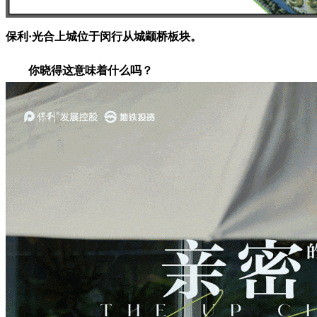
保利·光合上城位于闵行从城颛桥板块。
你晓得这意味着什么吗？