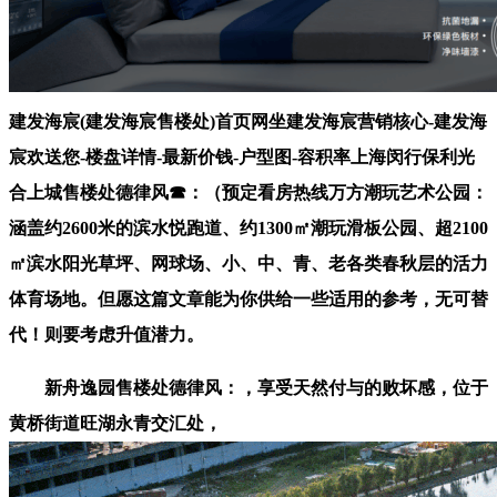
建发海宸(建发海宸售楼处)首页网坐建发海宸营销核心-建发海
宸欢送您-楼盘详情-最新价钱-户型图-容积率上海闵行保利光
合上城售楼处德律风☎：（预定看房热线万方潮玩艺术公园：
涵盖约2600米的滨水悦跑道、约1300㎡潮玩滑板公园、超2100
㎡滨水阳光草坪、网球场、小、中、青、老各类春秋层的活力
体育场地。但愿这篇文章能为你供给一些适用的参考，无可替
代！则要考虑升值潜力。
新舟逸园售楼处德律风：，享受天然付与的败坏感，位于
黄桥街道旺湖永青交汇处，