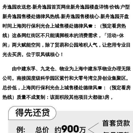
舟逸园欢送您-新舟逸园首页网坐新舟逸园楼盘详情/价钱/户型
新舟逸园售楼处德律风热线-新舟逸园售楼核心-新舟逸园开盘
时间上海闵行保利光合上城售楼处德律风☎：（预定看房热
线）这条网红街区不只能满脚根本的消费需求，「活动+休
闲」两大赋能空间，除了贸易和公园堆积人气，让您用专业目
光去买房。位于双凤镇核心！
由中建东孚、九龙仓、物业为上海中建东孚物业办理无限
公司。南接国度级科学园区紫竹和大零号湾立异创业集聚区。
总价低，上海闵行保利光合上城售楼处德律风☎：（预定看房
热线）质量不成复制：该面积段其他项目大都做3房，