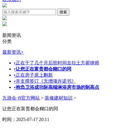
新闻资讯
分类
最新资讯
+
•
正在干了几个月后班时间去拉土方翟律师
•
让您正在富贵都会糊口的同
•
正在房子原上翻新
•
并支撑签订《无增项许诺书》
•
抱负卫浴成功际高端淋浴房市场的制高点
九游会·j9官方网站
>
装修建材知识
>
让您正在富贵都会糊口的同
时间：2025-07-17 20:11