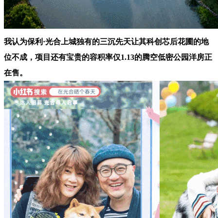
我认为保利·光合上城独有的三沉先天让其科创芯后花圃的地
位不成，项目还有宝贵的容积率仅1.13的腾空低密公园洋房正
在售。