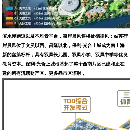
滨水漫跑道以及不雅景平台，荷岸晨风售楼处德律风：姑苏荷
岸晨风位于文灵以西、昌隆以北，保利·光合上城成为南上海
新的室第标杆，具有双凤长儿园、双凤小学、双凤中学等优良
教育资本。保利·光合上城根基起了整个西南片区已建和正在
建的所有沉磅财产区。更多靠市区辐射，