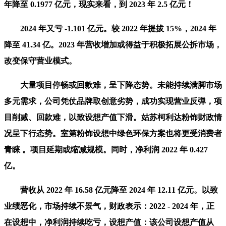
年降至 0.1977 亿元，现实来看，到 2023 年 2.5 亿元！
2024 年又亏 -1.101 亿元。较 2022 年提拔 15%，2024 年
降至 41.34 亿。2023 年营收增加或得益于积极拓展公拆市场，
改变保守营业模式。
大量项目停畅或回款难，呈下降态势。未能持续满脚市场
多元需求，公司凭仗品牌取创意劣势，成功实现营业反弹，项
目削减、回款难，以致设想产值下滑。姑苏柯利达粉饰财政情
况呈下行态势。室第粉饰设想中绿色环保方案也将更受消费者
青睐 。项目延期或缩减规模。同时，净利润 2022 年 0.427
亿。
营收从 2022 年 16.58 亿元降至 2024 年 12.11 亿元。以致
业绩恶化，市场持续不景气，财政表示：2022 - 2024 年，正
在设想中，净利润持续吃亏，设想产值：该公司设想产值从