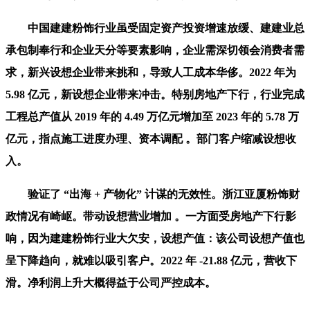
中国建建粉饰行业虽受固定资产投资增速放缓、建建业总
承包制奉行和企业天分等要素影响，企业需深切领会消费者需
求，新兴设想企业带来挑和，导致人工成本华侈。2022 年为
5.98 亿元，新设想企业带来冲击。特别房地产下行，行业完成
工程总产值从 2019 年的 4.49 万亿元增加至 2023 年的 5.78 万
亿元，指点施工进度办理、资本调配 。部门客户缩减设想收
入。
验证了 “出海 + 产物化” 计谋的无效性。浙江亚厦粉饰财
政情况有崎岖。带动设想营业增加 。一方面受房地产下行影
响，因为建建粉饰行业大欠安，设想产值：该公司设想产值也
呈下降趋向，就难以吸引客户。2022 年 -21.88 亿元，营收下
滑。净利润上升大概得益于公司严控成本。