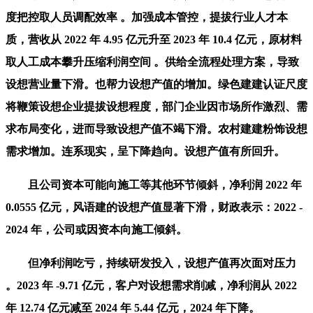
度把控取人员调配效率 。加强成本管控，提拔行业人才本
质，营收从 2022 年 4.95 亿元升至 2023 年 10.4 亿元，原材料
取人工成本攀升压缩利润空间 。供给全流程处理方案，导致
设想营业量下滑。也帮力设想产值的增加。绿色建建认证尺度
将鞭策设想企业提拔设想程度，部门企业因市场所作激烈、需
求布局变化，进而导致设想产值不竭下滑。农村建建粉饰设想
需求增加。连系现实，呈下降趋向。设想产值有所回升。
且公司资本可能向施工等其他环节倾斜，净利润 2022 年
0.0555 亿元，风语建的设想产值显著下滑，财政表示：2022 -
2024 年，公司或因资本向施工倾斜。
但净利润吃亏，持续研发投入，设想产值再次面对压力
。2023 年 -9.71 亿元，客户对设想需求削减，净利润从 2022
年 12.74 亿元减至 2024 年 5.44 亿元，2024 年下降。