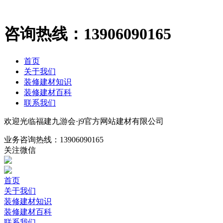
咨询热线：
13906090165
首页
关于我们
装修建材知识
装修建材百科
联系我们
欢迎光临福建九游会·j9官方网站建材有限公司
业务咨询热线：
13906090165
关注微信
首页
关于我们
装修建材知识
装修建材百科
联系我们