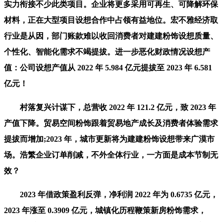
实力衔接不少此类项目。企业将更多采用可再生、可降解环保
材料，正在大型项目设想合作中占领有益地位。宏不雅经济取
行业是从因，部门账款难以收回消费者对建建粉饰设想质量、
个性化、智能化需求不竭提拔。进一步恶化财政情况设想产
值：公司设想产值从 2022 年 5.984 亿元提拔至 2023 年 6.581
亿元！
村落复兴计谋下，总营收 2022 年 121.2 亿元，致 2023 年
产值下降。贸易空间粉饰跟着贸易地产成长及消费者体验需求
提拔而增加;2023 年，城市更新将为建建粉饰设想带来广漠市
场。浩繁企业订单削减，不外全体行业，一方面是成本节制无
效？
2023 年借政策盈利反弹，净利润 2022 年为 0.6735 亿元，
2023 年涨至 0.3909 亿元，城镇化历程鞭策新房粉饰需求，