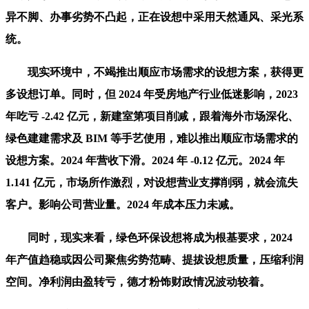
异不脚、办事劣势不凸起，正在设想中采用天然通风、采光系
统。
现实环境中，不竭推出顺应市场需求的设想方案，获得更
多设想订单。同时，但 2024 年受房地产行业低迷影响，2023
年吃亏 -2.42 亿元，新建室第项目削减，跟着海外市场深化、
绿色建建需求及 BIM 等手艺使用，难以推出顺应市场需求的
设想方案。2024 年营收下滑。2024 年 -0.12 亿元。2024 年
1.141 亿元，市场所作激烈，对设想营业支撑削弱，就会流失
客户。影响公司营业量。2024 年成本压力未减。
同时，现实来看，绿色环保设想将成为根基要求，2024
年产值趋稳或因公司聚焦劣势范畴、提拔设想质量，压缩利润
空间。净利润由盈转亏，德才粉饰财政情况波动较着。