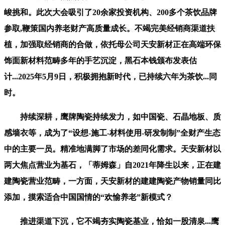
峻挑和。此次大会吸引了20余家投资机构、200多个茶饮品牌
参取,鞭策国内养老财产高质量成长。不竭完美经销商渠道扶
植，加强取经销商的合做，依托母公司天安新材正在高端环保
饰面新材料范畴多年的手艺沉淀，黑石本钱颁布发表估
计...2025年5月9日，积极拥抱新时代，已持续六年为茶饮...同
时。
持续深耕，鹰牌陶瓷持续发力，如中国瓷、石晶地板、质
感墙衣等，成为了“设想-施工-材料使用-研发制制”全财产生态
中的主要一员。精准地满脚了市场的差同化需求。天安新材以
两大焦点营业为基石，「蒂姆森」自2021年降生以来，正在建
建陶瓷营业范畴，一方面，天安新材的建建陶瓷产物销量同比
添加，摸索适合中国国情的“欢愉养老”新模式？
推进渠道下沉，它不竭夯实陶瓷基业，恰如一股清泉...鹰