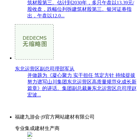
筑材股第三。估计到2030年，多只午盘以13.39元/
股收盘，跌幅位列拆建筑材股第三。银河证券指
出，午盘以12.0...
东北运营区副总司理邵军从
并做题为《凝心聚力 实干担任 笃定方针 持续提拔
努力谱写山川集团东北运营区高质量规范化成长新
篇章》的讲话。集团副总裁兼东北运营区总司理赵
宏波...
福建九游会·j9官方网站建材有限公司
专业集成建材生产商