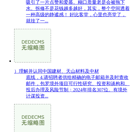
吸引了一片点赞和爱慕。糊口质量老是会被拖下
水。拆修不是花钱越多越好，其实，整个空间透着
一种高级的静谧感！ 好比客堂，心里也亮堂了，
就挂了一...
）理解并认同中国建材、天山材料及中材
底线，4.请招聘者供给精确的电子邮箱并及时查收
邮件，包罗境外项目可行性研究、投资和谈构和、
投后办理及风险节制；2024年排名307位。有境外
计谋投资...