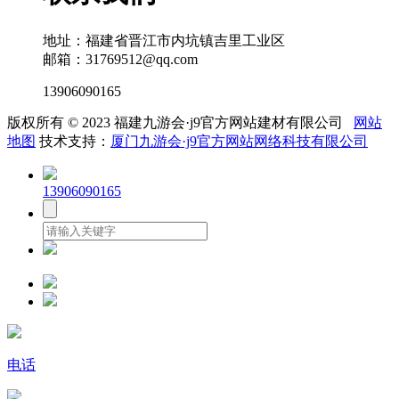
地址：福建省晋江市内坑镇吉里工业区
邮箱：31769512@qq.com
13906090165
版权所有 © 2023 福建九游会·j9官方网站建材有限公司
网站
地图
技术支持：
厦门九游会·j9官方网站网络科技有限公司
13906090165
电话