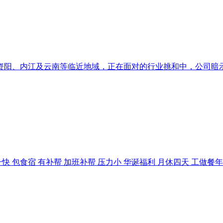
阳、内江及云南等临近地域，正在面对的行业挑和中，公司暗示，
快 包食宿 有补帮 加班补帮 压力小 华诞福利 月休四天 工做餐年终