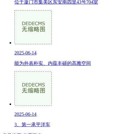
位于厦门市集美区东安南四里43号704室
2025-06-14
能为外表朴实、内蕴丰硕的高雅空间
2025-06-14
3、第一承平洋车