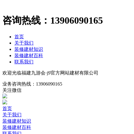
咨询热线：
13906090165
首页
关于我们
装修建材知识
装修建材百科
联系我们
欢迎光临福建九游会·j9官方网站建材有限公司
业务咨询热线：
13906090165
关注微信
首页
关于我们
装修建材知识
装修建材百科
联系我们