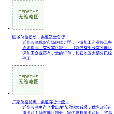
区域价格松动，渠道适量备货！
近期玻璃现货市场继续走弱，下游加工企业停工率
逐渐提高，有效需求减少。目前仅有部分南方地区
深加工企业还有少量的订单，其它地区大部分已经
停工...
厂家价格优惠，渠道存货一般！
近期玻璃生产企业出库情况继续减缓，优惠政策纷
纷出台！华东地区部分厂家优惠政策出台后，贸易