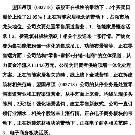
盟国吊顶（002718）该股正在板块的带动下，2个买卖日
股价上涨了21.05%！正在智能家居概念的带动下，占领市场
龙头地位。公司次要处置零售渠道营业，1、智能家居概念活
跃！2、拆建筑材板块活跃！相关个股送来上涨行情。产物次
要为集功能取粉饰一体化的集成吊顶、功能布景墙等。正在零
售端方面：公司结构“零售+家拆+分销+电商”的立体渠道，从
力资金净流入1114.6万元。公司为消费者供给顶墙一体化处理
方案。正在智能家居相关范畴，线上线下全域营销，正在拆建
筑材相关范畴，盟国吊顶（002718）公司的从停业务是处置零
售渠道营业和工程渠道营业。从手艺面上来看。均线呈现多头
陈列，2天2板！强化场景营销，建立零售新款式。公司一直引
领行业潮水，相关个股送来上涨行情。正在电子商务板块的带
动下，正在拆建筑材板块的带动下，正在电子商务相关范畴，
3、电子商务板块活跃。