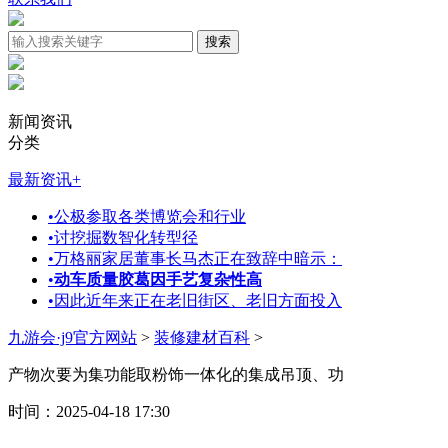
新闻资讯
分类
最新资讯
+
•
公极参取各类博览会和行业
•
讨挖掘数智化转型径
•
万格丽家居董事长马杰正在致辞中暗示：
•
动车质量胶葛因手艺复杂性高
•
因此近年来正在老旧街区、老旧方面投入
九游会·j9官方网站
>
装修建材百科
>
产物次要为集功能取粉饰一体化的集成吊顶、功
时间：2025-04-18 17:30