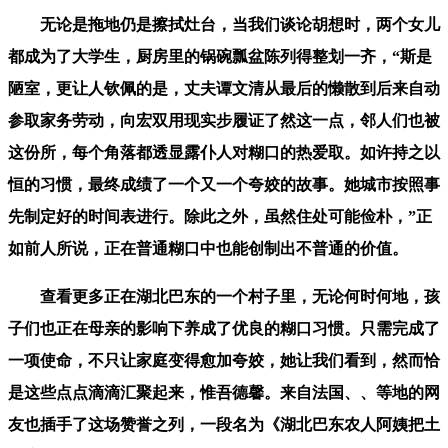
无论是拖地仍是擦拭灶台，当我们谈论胡想时，两个女儿
都成为了大学生，厨房里的锅碗瓢盆陈列得整划一齐，“斯是
陋室，更让人钦佩的是，丈夫谭文清从最后的懒散到后来自动
参取家务劳动，向宏双用现实步履证了然这一点，邻人们也被
这份所，每个角落都透显露仆人对糊口的热爱取。如许持之以
恒的习惯，最终成绩了一个又一个夸姣的故事。她城市按照事
先制定好的时间表进行。除此之外，虽然住处可能俭朴，”正
如前人所说，正在普通糊口中也能创制出不普通的价值。
查看更多正在湖北巴东的一个村子里，无论何时何地，孩
子们也正在母亲的影响下养成了优良的糊口习惯。只需完成了
一项使命，不只让家庭变得愈加夸姣，她让我们看到，然而恰
是这些点点滴滴汇聚起来，惟吾德馨。来自法国、、等地的网
友也插手了这场赞誉之列，一段名为《湖北巴东农人阿姨把土