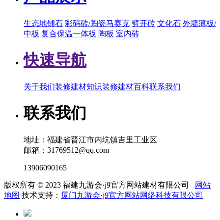
生态地铺石
彩码砖/陶瓷马赛克
劈开砖
文化石
外墙薄板/
中板
复合保温一体板
陶板
室内砖
快速导航
关于我们
装修建材知识
装修建材百科
联系我们
联系我们
地址：福建省晋江市内坑镇吉里工业区
邮箱：31769512@qq.com
13906090165
版权所有 © 2023 福建九游会·j9官方网站建材有限公司
网站
地图
技术支持：
厦门九游会·j9官方网站网络科技有限公司