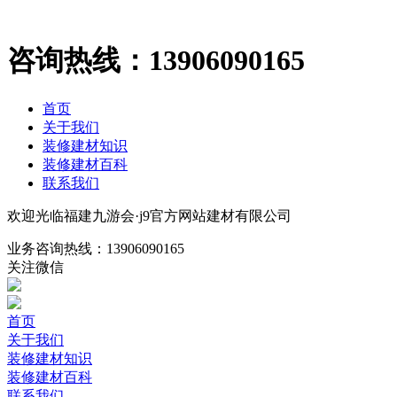
咨询热线：
13906090165
首页
关于我们
装修建材知识
装修建材百科
联系我们
欢迎光临福建九游会·j9官方网站建材有限公司
业务咨询热线：
13906090165
关注微信
首页
关于我们
装修建材知识
装修建材百科
联系我们