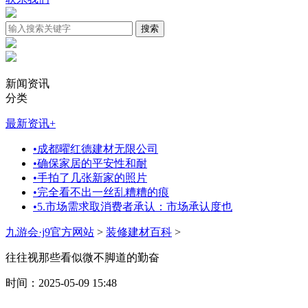
新闻资讯
分类
最新资讯
+
•
成都曜红德建材无限公司
•
确保家居的平安性和耐
•
手拍了几张新家的照片
•
完全看不出一丝乱糟糟的痕
•
5.市场需求取消费者承认：市场承认度也
九游会·j9官方网站
>
装修建材百科
>
往往视那些看似微不脚道的勤奋
时间：2025-05-09 15:48