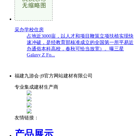
采办学校住房
占地近3000亩，以人才和项目鞭策立项扶植实现快
速冲破，是经教育部核准成立的全国第一所平易近
办通俗本科高校，春秋可恰当放宽）。曝三星
Galaxy Z Fo...
福建九游会·j9官方网站建材有限公司
专业集成建材生产商
友情链接：
产品展示