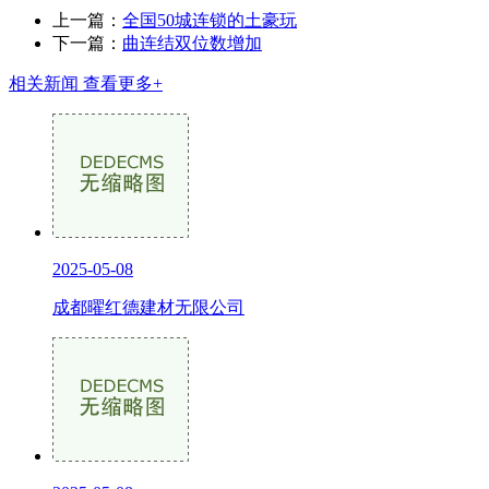
上一篇：
全国50城连锁的土豪玩
下一篇：
曲连结双位数增加
相关新闻
查看更多+
2025-05-08
成都曜红德建材无限公司