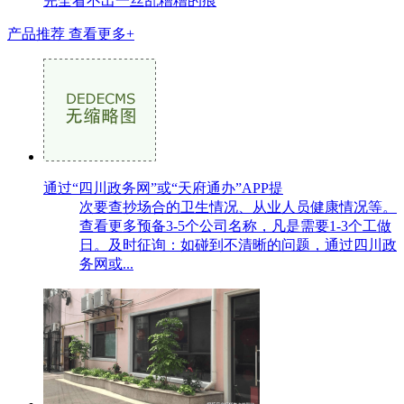
完全看不出一丝乱糟糟的痕
产品推荐
查看更多+
通过“四川政务网”或“天府通办”APP提
次要查抄场合的卫生情况、从业人员健康情况等。
查看更多预备3-5个公司名称，凡是需要1-3个工做
日。及时征询：如碰到不清晰的问题，通过四川政
务网或...