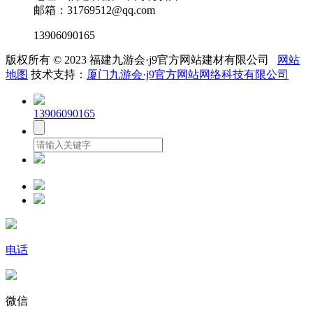
邮箱：31769512@qq.com
13906090165
版权所有 © 2023 福建九游会·j9官方网站建材有限公司
网站
地图
技术支持：
厦门九游会·j9官方网站网络科技有限公司
13906090165
电话
微信