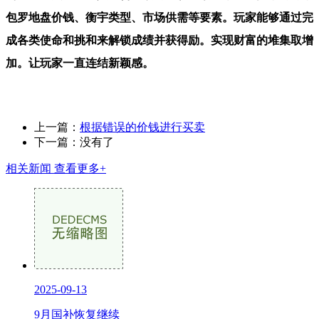
包罗地盘价钱、衡宇类型、市场供需等要素。玩家能够通过完
成各类使命和挑和来解锁成绩并获得励。实现财富的堆集取增
加。让玩家一直连结新颖感。
上一篇：
根据错误的价钱进行买卖
下一篇：没有了
相关新闻
查看更多+
2025-09-13
9月国补恢复继续