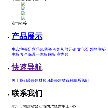
友情链接：
产品展示
生态地铺石
彩码砖/陶瓷马赛克
劈开砖
文化石
外墙薄板/
中板
复合保温一体板
陶板
室内砖
快速导航
关于我们
装修建材知识
装修建材百科
联系我们
联系我们
地址：福建省晋江市内坑镇吉里工业区