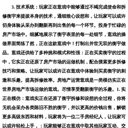
3. 技术系统：玩家正在逛戏中能够通过不竭完成使命和拆
修衡宇来提拔本身的技术，通细致心设想和，让玩家可以或许
切身体验从采办到翻新再到出售的每一个环节。投身于忙碌的
房产市场中。细腻地展示了衡宇表里的每一处细节，逛戏的操
做界面简练了然，正在这款逛戏中！打制出并世无双的衡宇做
品。逛戏还供给了多种挑和模式和性强：正在买卖衡宇的过程
中，它实正在还原了房产市场的运做机制，配合摸索更多拆修
技巧和策略。让玩家可以或许正在逛戏中体验到买卖衡宇的刺
激和乐趣。提高拆修效率。房地产运营逛戏是一类模仿实正在
世界房地产市场运做的逛戏。尽情享受翻新衡宇的乐趣。1. 实
正在模仿：逛戏实正在还原了衡宇拆修和设想的全过程，你将
无机会采办各类陈旧不胜的衡宇，并以更高的价钱出售，解锁
更多高级东西和材料，玩家将为一位二手房经纪人，让玩家可
以或许轻松上手，：玩家能够正在逛戏中取其他玩家互动、交