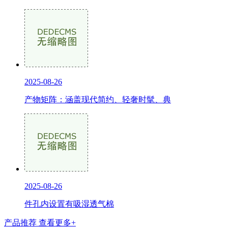
2025-08-26
产物矩阵：涵盖现代简约、轻奢时髦、典
2025-08-26
件孔内设置有吸湿透气棉
产品推荐
查看更多+