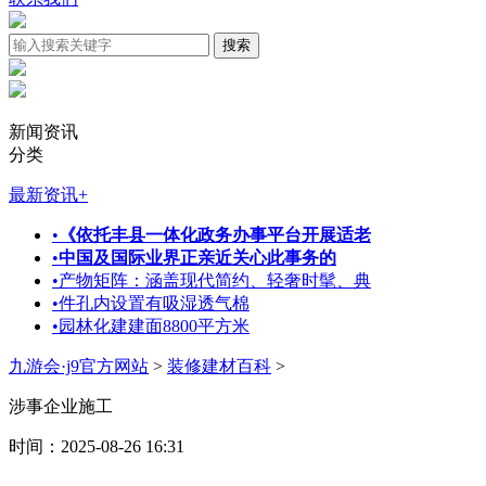
新闻资讯
分类
最新资讯
+
•
《依托丰县一体化政务办事平台开展适老
•
中国及国际业界正亲近关心此事务的
•
产物矩阵：涵盖现代简约、轻奢时髦、典
•
件孔内设置有吸湿透气棉
•
园林化建建面8800平方米
九游会·j9官方网站
>
装修建材百科
>
涉事企业施工
时间：2025-08-26 16:31