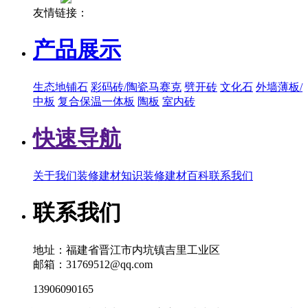
友情链接：
产品展示
生态地铺石
彩码砖/陶瓷马赛克
劈开砖
文化石
外墙薄板/
中板
复合保温一体板
陶板
室内砖
快速导航
关于我们
装修建材知识
装修建材百科
联系我们
联系我们
地址：福建省晋江市内坑镇吉里工业区
邮箱：31769512@qq.com
13906090165