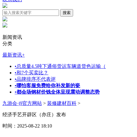
新闻资讯
分类
最新资讯
+
•
总质量4.5吨下通俗货运车辆道货色运输（
•
和7个买卖比？
•
品牌排序不代表评
•
哪怕客服免费给你补发新的瓷
•
都会场钢材价钱全体呈现震动调整态势
九游会·j9官方网站
>
装修建材百科
>
经济手艺开辟区（亦庄）发布
时间：2025-08-22 18:10