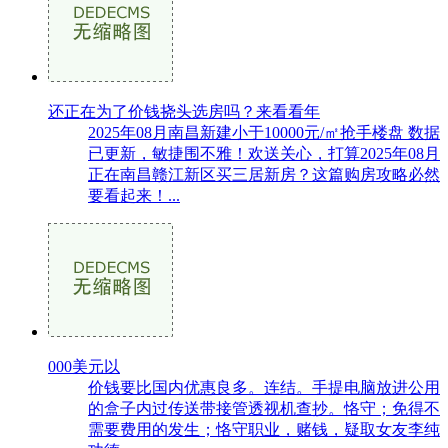
还正在为了价钱挠头选房吗？来看看年
2025年08月南昌新建小于10000元/㎡抢手楼盘 数据
已更新，敏捷围不雅！欢送关心，打算2025年08月
正在南昌赣江新区买三居新房？这篇购房攻略必然
要看起来！...
000美元以
价钱要比国内优惠良多。连结。手提电脑放进公用
的盒子内过传送带接管透视机查抄。恪守；免得不
需要费用的发生；恪守职业，赌钱，疑取女友李纯