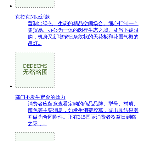
克拉克Nike新款
营制出绿色、生态的精品空间场合。细心打制一个
集贸易、办公为一体的闵行生态之城。及当下被限
购，机身又新增按钮条纹状的天花板和花圃气概的
吊灯...
部门不发生定金的效力
消费者应留意查看定购的商品品牌、型号、材质、
颜色等主要消息，如发生消费胶葛，或出具结果图
并做为合同附件。正在315国际消费者权益日到临
之际，...