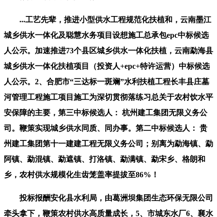
...工艺先辈，推进小型供水工程规范化扶植和，云南墨江
城乡供水一体化及聪慧水务项目设想施工总承包epc中标候选
人公示。加速推进73个县区城乡供水一体化扶植，云南勐海县
城乡供水一体化扶植项目（投资人+epc+特许运营）中标候选
人公示。2、合肥市“三达标一斑斓”水利扶植工程长丰县庄墓
河管理工程施工项目施工为深切贯彻落练习总关于农村饮水平
安保障的主要，第三中标候选人： 杭州建工集团无限义务公
司。鞭策实现城乡供水同质、同办事。第二中标候选人： 贵
州建工集团第十一建建工程无限义务公司；别离为勐海镇、勐
阿镇、勐混镇、勐遮镇、打洛镇、勐满镇、勐宋乡、格朗和
乡，农村供水规模化生齿笼盖率提拔至86%！
投标报酬安化县水利局，由葛洲坝集团生态环保无限公司
牵头拿下，鞭策农村供水高质量成长，5、市城东水厂6、襄水