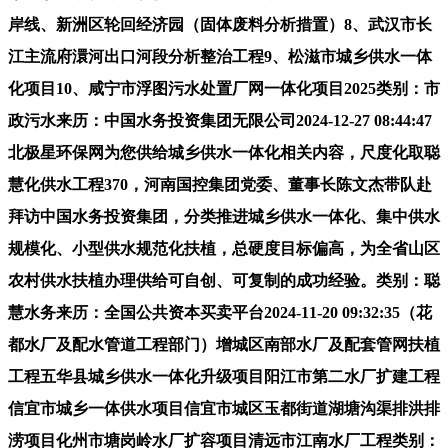
岸线、新洲区轮回经济园（固体废料分析措置）8、武汉市长
江主流府澴河出口河段分析整治工程9、松滋市城乡供水一体
化项目10、咸宁市浮图污水处置厂网一体化项目2025类别：市
政污水来历：中国水务投资集团无限公司2024-12-27 08:44:47
北极星环保网为您供给城乡供水一体化相关内容，尺度化取聪
慧化供水工程370，河南国控集团党委、董事长陈文杰带队赴
拜访中国水务投资集团，分类推进城乡供水一体化、集中供水
规模化、小型供水规范化扶植，总硬度目标偏高，为全省山区
农村供水扶植办理供给可自创、可复制的成功经验。类别：聪
慧水务来历：全国公共资本买卖平台2024-11-20 09:32:35（花
都水厂及配水管道工程部门）增城区南部水厂及配套管网扶植
工程五华县城乡供水一体化升级项目阳江市第二水厂扩建工程
信宜市城乡一体供水项目信宜市城区玉都街道湖塘沟渠排洪排
涝项目化州市塘岗岭水厂扩容项目清远市江南水厂工程类别：