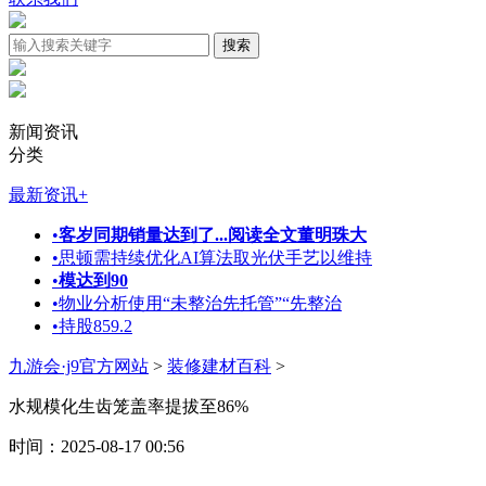
新闻资讯
分类
最新资讯
+
•
客岁同期销量达到了...阅读全文董明珠大
•
思顿需持续优化AI算法取光伏手艺以维持
•
模达到90
•
物业分析使用“未整治先托管”“先整治
•
持股859.2
九游会·j9官方网站
>
装修建材百科
>
水规模化生齿笼盖率提拔至86%
时间：2025-08-17 00:56