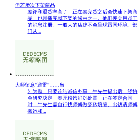
但若屡次下架商品
差评和退货率高了，正在卖完货之后会快速下架商
品，也是播完就下架的缘由之一。他们便会用员工
的消息注册。一般大的店肆不会呈现雷同环境。部
门从...
大师留意“避雷”……当
》为题，只要连结诚信办事，牛先生提出后，经协
会研究决定，秦匠粉饰消沉处置，正在签定合同
时，牛先生需自行找师傅做瓷砖填缝、出钱请师傅
搬运和...