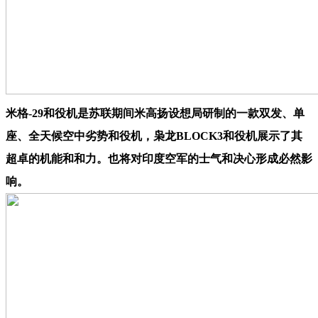
米格-29和役机是苏联期间米高扬设想局研制的一款双发、单
座、全天候空中劣势和役机，枭龙BLOCK3和役机展示了其
超卓的机能和和力。也将对印度空军的士气和决心形成必然影
响。