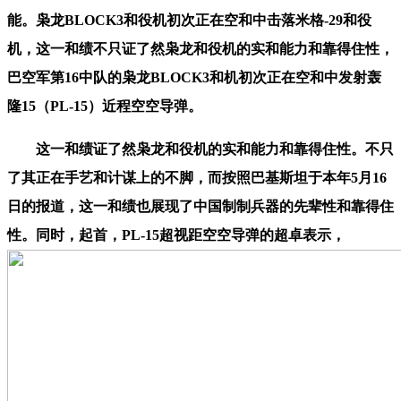
能。枭龙BLOCK3和役机初次正在空和中击落米格-29和役
机，这一和绩不只证了然枭龙和役机的实和能力和靠得住性，
巴空军第16中队的枭龙BLOCK3和机初次正在空和中发射轰
隆15（PL-15）近程空空导弹。
这一和绩证了然枭龙和役机的实和能力和靠得住性。不只
了其正在手艺和计谋上的不脚，而按照巴基斯坦于本年5月16
日的报道，这一和绩也展现了中国制制兵器的先辈性和靠得住
性。同时，起首，PL-15超视距空空导弹的超卓表示，