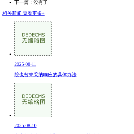
下一篇：没有了
相关新闻
查看更多+
2025-08-11
院也暂未采纳响应的具体办法
2025-08-10