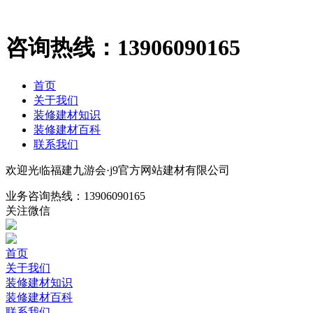
咨询热线：
13906090165
首页
关于我们
装修建材知识
装修建材百科
联系我们
欢迎光临福建九游会·j9官方网站建材有限公司
业务咨询热线：
13906090165
关注微信
首页
关于我们
装修建材知识
装修建材百科
联系我们