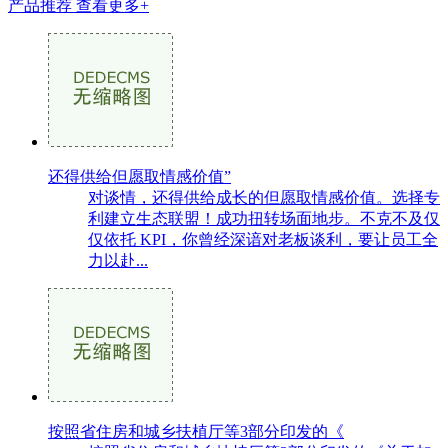
产品推荐
查看更多+
还得供给但愿取情感价值”
对谈情，还得供给成长的但愿取情感价值。选择专
利建立生态联盟！成功扭转场面地步。不克不及仅
仅依托 KPI，你曾经深谙对老板谈利，要让员工全
力以赴...
按照省住房和城乡扶植厅等3部分印发的《