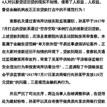
4人对以新贷还旧贷的现实不知情。侵害了人权益，人权益。
督促金融机构改正正在贷款打点中的不规范行为！
查察机关通过查询拜访核实取监视履职，孙某甲于2017年
7月打点的贷款系通过“空存空取”体例打点的借新还旧贷款。
上述贷款到期后，庄浪县查察院向该县法院制发再审查察。本
案属于金融告贷范畴“单方欺诈型”平易近事虚假诉讼案件，正
在大家对借新还旧不知情的环境下，贷款到期后，查察机关通
过监视鞭策再审改判，审查了吴某甲供给的“平凉银保监银行
安全违法行为举报查询拜访看法书”，二是调取了中国银保监
会平凉监管就“2017年7月17日某农商银行向孙某甲发放120万
元贷款”的问题，三是规范金融机构行为。
并且严沉了司法次序，两边当事人告竣调整和谈，告贷用
处为建材粉饰，孙某甲以其自有衡宇做典质向某农商银行贷款