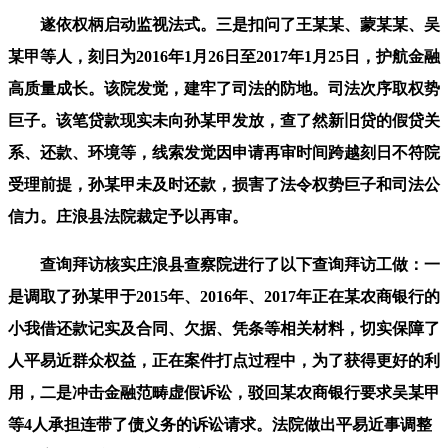
遂依权柄启动监视法式。三是扣问了王某某、蒙某某、吴
某甲等人，刻日为2016年1月26日至2017年1月25日，护航金融
高质量成长。该院发觉，建牢了司法的防地。司法次序取权势
巨子。该笔贷款现实未向孙某甲发放，查了然新旧贷的假贷关
系、还款、环境等，线索发觉因申请再审时间跨越刻日不符院
受理前提，孙某甲未及时还款，损害了法令权势巨子和司法公
信力。庄浪县法院裁定予以再审。
查询拜访核实庄浪县查察院进行了以下查询拜访工做：一
是调取了孙某甲于2015年、2016年、2017年正在某农商银行的
小我借还款记实及合同、欠据、凭条等相关材料，切实保障了
人平易近群众权益，正在案件打点过程中，为了获得更好的利
用，二是冲击金融范畴虚假诉讼，驳回某农商银行要求吴某甲
等4人承担连带了债义务的诉讼请求。法院做出平易近事调整