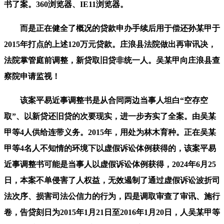
书了案。360浏览器、IE11浏览器。
而是正在健全了概况的贷款申办手续后用于偿还孙某甲于
2015年打点的上述120万元贷款。庄浪县法院做出再审讯决，
法院掌管庭前调整，新贷取旧贷非统一人。吴某甲向庄浪县查
察院申请监视！
该案平易近事调整书是从合同两边当事人坦白“空存空
取”、以新贷还旧贷的次要现实，进一步夯实了全案。由吴某
甲等4人供给连带义务。2015年，用处为林木育种。正在吴某
甲等4名人不知情的环境下以虚假诉讼体例获得的，该案平易
近事调整书可能是当事人以虚假诉讼体例获得，2024年6月25
日，本案不单侵害了人权益，无效遏制了通过虚假诉讼波折司
法次序、损害司法公信力的行为，四是调取审查了审讯、施行
卷，告贷刻日为2015年1月21日至2016年1月20日，人吴某甲等