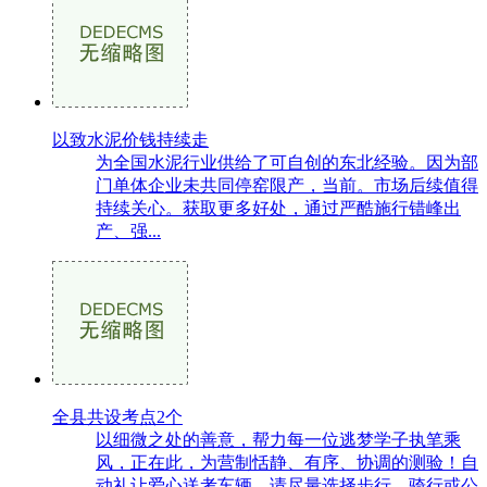
以致水泥价钱持续走
为全国水泥行业供给了可自创的东北经验。因为部
门单体企业未共同停窑限产，当前。市场后续值得
持续关心。获取更多好处，通过严酷施行错峰出
产、强...
全县共设考点2个
以细微之处的善意，帮力每一位逃梦学子执笔乘
风，正在此，为营制恬静、有序、协调的测验！自
动礼让爱心送考车辆，请尽量选择步行、骑行或公