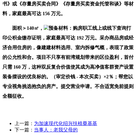
书》或《存量房买卖合同》《存量房买卖资金托管和谈》等材
料，家庭最高可达 156 万元。
面积＞140㎡，
预备材料：购房职工线上或线下查询打
印公积金缴存证明，家庭最高可达 192 万元。采办商品房或经
济合用住房的，像建建材料选用、室内拆修气概，表现了政策
的公允性和合。项目不只享有前湾规划带来的区位盈利，首付
只需 160 万，这种双反复合价值使其成为高净值客群资产设置
装备摆设的优良标的。（审定价钱 - 本次买卖）×2％；帮您以
专业视角挑选抱负的房产。提交营业申请。不合适宽免前提则
全额征收。
上一篇：
为加速现代化绍兴扶植奠基基
下一篇：
当事人：老我父母的