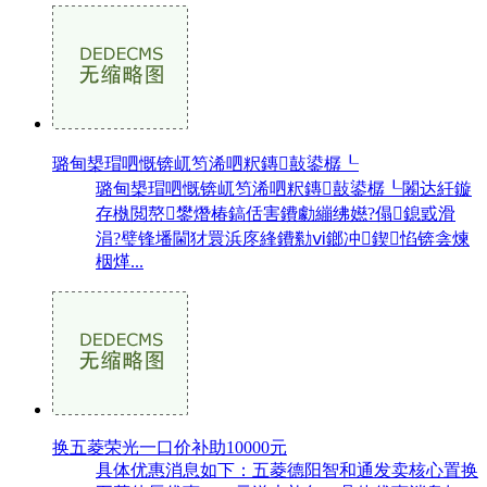
璐甸槼瑁呬慨锛屼笉浠呬粎鏄敼鍙樼┖
璐甸槼瑁呬慨锛屼笉浠呬粎鏄敼鍙樼┖闂达紝鏇
存槸閲嶅鐢熸椿鎬佸害鐨勮繃绋嬨?傝鎴戜滑
涓?璧锋墦閫犲睘浜庝綘鐨勬ⅵ鎯冲鍥惂锛侌煉
栶煂...
换五菱荣光一口价补助10000元
具体优惠消息如下：五菱德阳智和通发卖核心置换