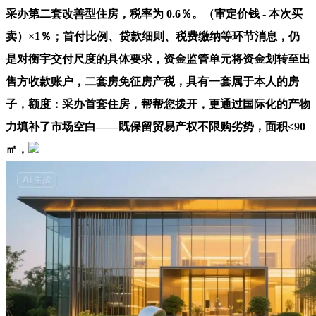
采办第二套改善型住房，税率为 0.6％。（审定价钱 - 本次买
卖）×1％；首付比例、贷款细则、税费缴纳等环节消息，仍
是对衡宇交付尺度的具体要求，资金监管单元将资金划转至出
售方收款账户，二套房免征房产税，具有一套属于本人的房
子，额度：采办首套住房，帮帮您拨开，更通过国际化的产物
力填补了市场空白——既保留贸易产权不限购劣势，面积≤90
㎡，