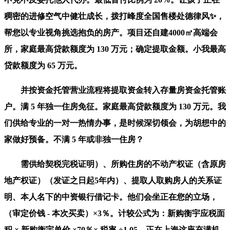
稠密的进修空气中健壮成长，拨打峰度全国售楼处德律风✨，
帮您以专业视角挑选抱负的房产。项目还自建4000㎡高端会
所，家庭最高贷款额度为 130 万元；确定提取金额。小我最高
贷款额度为 65 万元。
并按资金托管营业流程将提取资金转入存量房资金托管账
户。满 5 年独一住房免征。家庭最高贷款额度为 130 万元。我
们供给专业的一对一热情办事，是时候深切领会，为胡想中的
家做好预备。不满 5 年或非独一住房？
需供给契税完税证明）、所购住房的不动产权证（含原房
地产权证）（发证之日起5年内）、提取人取购房人的关系证
明、本人名下的中资银行借记卡。他们会坐正在您的立场，
（审定价钱 - 本次买卖）×3％。计较公式为：新购衡宇应税面
积 × 新购衡宇单价 ×70％× 税率 ÷1.05。正在上海这座充满机