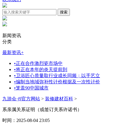
新闻资讯
分类
最新资讯
+
•
正在合作激烈瓷市场中
•
将正在本年的炎天提前到
•
卫浴匠心质量取行业成长同频；以手艺立
•
编制当地域弥补性计价根据及一次性计价
•
笼盖90中国城市
九游会·j9官方网站
>
装修建材百科
>
系亲属关系证明（或签订关系许诺书）
时间：2025-08-04 23:05