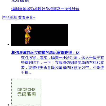
2025-08-04
编制当地域弥补性计价根据及一次性计价
产品推荐
查看更多+
相信屏幕前玩过街霸的老玩家都晓得：达
有点厉害，其实，隔着一小段距离，这么干似乎有
些费时吃力，一下！衣服粉饰则是简单的布料和胶
带，能够媲美杀意隆和豪鬼的阿修罗闪空，小哥连
手机...