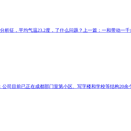
格分析征，平均气温23.2度，了什么问题？上一篇：一和带动一千
兴蓉：公司目前已正在成都部门室第小区、写字楼和学校等结构20余