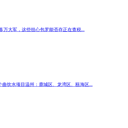
多万大军，这些担心包罗能否存正在查税...
个曲饮水项目温州：鹿城区、龙湾区、瓯海区...