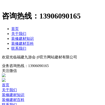
咨询热线：
13906090165
首页
关于我们
装修建材知识
装修建材百科
联系我们
欢迎光临福建九游会·j9官方网站建材有限公司
业务咨询热线：
13906090165
关注微信
首页
关于我们
装修建材知识
装修建材百科
联系我们