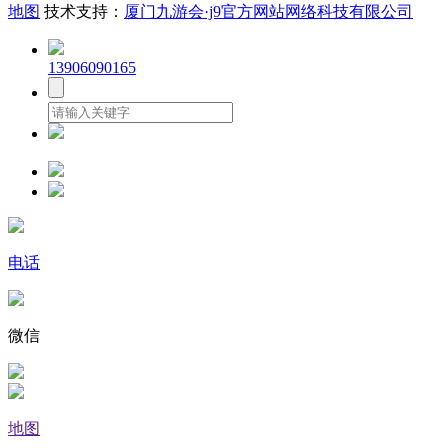
地图
技术支持：
厦门九游会·j9官方网站网络科技有限公司
13906090165
电话
微信
地图