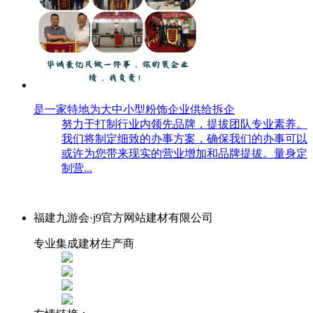
是一家特地为大中小型粉饰企业供给拆企
努力于打制行业内领先品牌，提拔团队专业素养。
我们将制定细致的办事方案，确保我们的办事可以
或许为您带来现实的营业增加和品牌提拔。量身定
制营...
福建九游会·j9官方网站建材有限公司
专业集成建材生产商