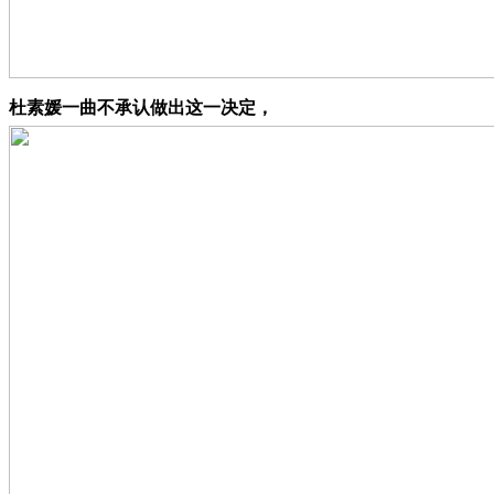
杜素媛一曲不承认做出这一决定，