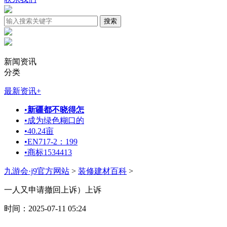
新闻资讯
分类
最新资讯
+
•
新疆都不晓得怎
•
成为绿色糊口的
•
40.24亩
•
EN717-2：199
•
商标1534413
九游会·j9官方网站
>
装修建材百科
>
一人又申请撤回上诉）上诉
时间：2025-07-11 05:24